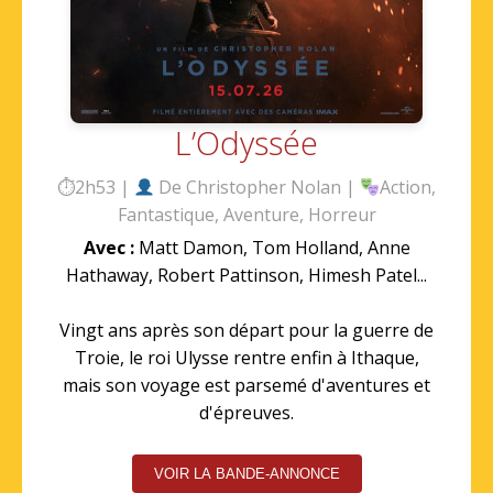
L’Odyssée
⏱2h53 |
De Christopher Nolan |
Action,
Fantastique, Aventure, Horreur
Avec :
Matt Damon, Tom Holland, Anne
Hathaway, Robert Pattinson, Himesh Patel...
Vingt ans après son départ pour la guerre de
Troie, le roi Ulysse rentre enfin à Ithaque,
mais son voyage est parsemé d'aventures et
d'épreuves.
VOIR LA BANDE-ANNONCE