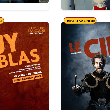
CT
THEATRE AU CINEMA
éance :
Prochaine séance :