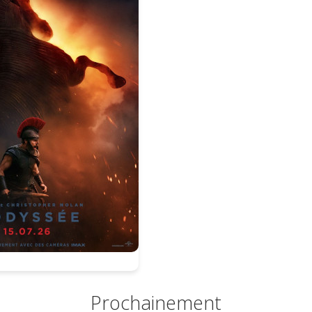
éance :
Prochainement