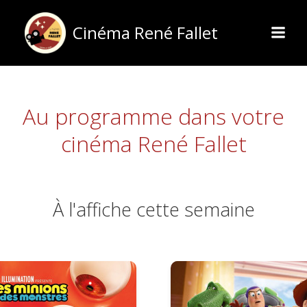
Aller
au
Cinéma René Fallet
contenu
Au programme dans votre
cinéma René Fallet
À l'affiche cette semaine